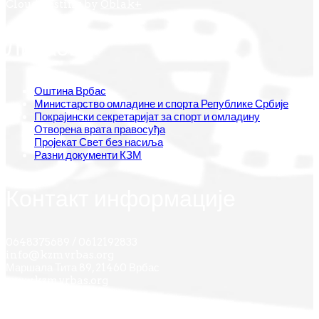
Cloud hosting by
Oblak+
Линкови
Оштина Врбас
Министарство омладине и спорта Републике Србије
Покрајински секретаријат за спорт и омладину
Отворена врата правосуђа
Пројекат Свет без насиља
Разни документи КЗМ
Контакт информације
0648375689 / 0612192833
info@kzmvrbas.org
Маршала Тита 89, 21460 Врбас
www.kzmvrbas.org