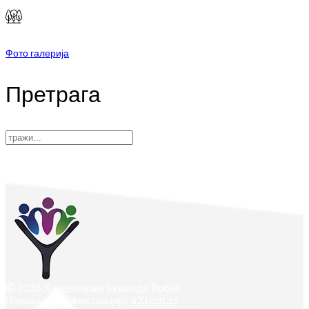
Фото галерија
Претрага
© 2026, Канцеларија за младе Врбас
Израда и администрација:
aXiom.rs