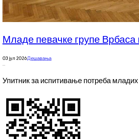
Младе певачке групе Врбаса
03 јул 2026
Дешавања
...
Упитник за испитивање потреба младих 