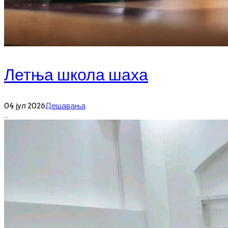
Летња школа шаха
04 јул 2026
Дешавања
...