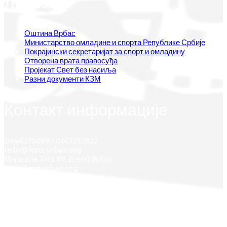
Линкови
Оштина Врбас
Министарство омладине и спорта Републике Србије
Покрајински секретаријат за спорт и омладину
Отворена врата правосуђа
Пројекат Свет без насиља
Разни документи КЗМ
Контакт информације
0648375689 / 0612192833
info@kzmvrbas.org
Маршала Тита 89, 21460 Врбас
www.kzmvrbas.org