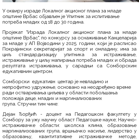
У оквиру израде Локалног акционог плана за младе
општине Врбас објављен је Упитник за испитивање
потреба младих од 18 до 30 година.
Пројекат "Израда Локалног акционог плана за младе
општине Врбас", по конкурсу за оснаживање Канцеларија
за младе у АП Војводини у 2025. години, који је расписао
Покрајински секретаријат за спорт и омладину, има за
циљ стандардизацију упитника за истраживање,
истраживање у циљу мапирања потреба младих и обрада
резултата истраживања, у сарадњи са Сомборским
едукативним центром.
Сомборски едукативн центар је невладино и
непрофитно удружење, основано на неодређено време
ради остваривања циљева у области побољшања
положаја деце, младих и маргинализованих
група. Стручни тим чине:
Дејан Ђорђић - доцент на Педагошком факултету у
Сомбору за ужу научну област Педагошке науке; Научно-
истраживачке области: школска клима, образовање
маргинализованих група, вршњачко насиље, лидерство у
образовању, квантитативне истраживачке методе,