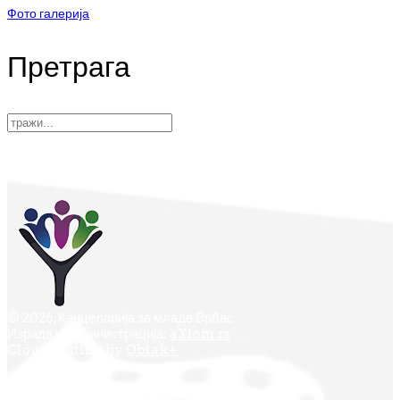
Фото галерија
Претрага
© 2026, Канцеларија за младе Врбас
Израда и администрација:
aXiom.rs
Cloud hosting by
Oblak+