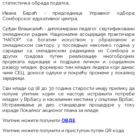
статистичка обрада податка;
Ивана Бараћ - председница Управног одбора
Сомборског едукативног центра;
Срђан Влашкалић - дипломирани педагог, сертификовани
омладински радник Националне асоцијације практичара
''НАПОР", са богатим искуством у образовном и
омладинском сектору, у последњих неколико година у
сарадњи са омладинским радницима из Сомбора и
других градова путем реализације многобројних
пројеката едукације и подршке личном и социјалном
развоју младих, формирао тим младих лидера који данас
чине СЕЦ, доносе одлуке и покрећу промене у локалној
заједници.
Сви млади од 18 до 30 година старости имају прилику да
попуне упитник којим се настоје истражити потребе
младих у Врбасу и насељеним местима у општини Врбас.
Истраживање је део стандардне процедуре у току
израде Локалног акционог плана за младе.
Упитник можете попунити
ОВДЕ
.
Упитник можете попунити и приступом путем QR кода.