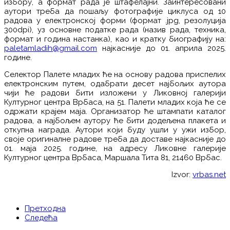
избору, а формат рада је штафелајни. Заинтересовани
аутори треба да пошаљу фотографије циклуса од 10
радова у електронској форми (формат .jpg, резолуција
300dpi), уз основне податке рада (назив рада, техника,
формат и година настанка), као и кратку биографију на:
paletamladih@gmail.com
најкасније до 01. априла 2025.
године.
Селектор Палете младих ће на основу радова приспелих
електронским путем, одабрати десет најбољих аутора
чији ће радови бити изложени у Ликовној галерији
Културног центра Врбаса, на 51. Палети младих која ће се
одржати крајем маја. Организатор ће штампати каталог
радова, а најбољем аутору ће бити додељена плакета и
откупна награда. Аутори који буду ушли у ужи избор,
своје оригиналне радове треба да доставе најкасније до
01. маја 2025. године, на адресу Ликовне галерије
Културног центра Врбаса, Маршала Тита 81, 21460 Врбас.
Izvor:
vrbas.net
Претходна
Следећа