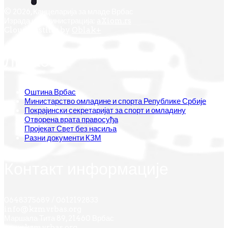
© 2026, Канцеларија за младе Врбас
Израда и администрација:
aXiom.rs
Cloud hosting by
Oblak+
Линкови
Оштина Врбас
Министарство омладине и спорта Републике Србије
Покрајински секретаријат за спорт и омладину
Отворена врата правосуђа
Пројекат Свет без насиља
Разни документи КЗМ
Контакт информације
0648375689 / 0612192833
info@kzmvrbas.org
Маршала Тита 89, 21460 Врбас
www.kzmvrbas.org