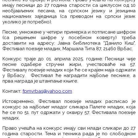
имају песници до 27 година старости са циклусом од 10
необјављених песама, на српском језику и језицима
националних заједница (са преводом на српски језик
уколико је потребно).
Песме, умножене у четири примерка и потписане шифром
(са решењем шифре у посебном коверту) треба
доставити на адресу: Јавна библиотека "Данило Киш",
Фестивал поезије младих, Маршала Тита 87, 21460 Врбас.
Конкурс траје до 01. априла 2025. године. Песници чије
песме одабере стручни жири, учествоваће на 57.
Фестивалу поезије младих који ће се крајем маја одржати
у Врбасу. Фестивал ће наградити најбоље песнике, а
прва награда је штампање књиге.
Контакт:
fpmvrbas@yahoo.com
Истовремено, Фестивал поезије младих расписао је
конкурс за најбољег младог сликара Палете младих, која
ће се по 51. пут одржати у оквиру 57. Фестивала поезије
младих.
Право учешћа на конкурс имају сви млади сликари до 27
година старости. Тема и техника рада је по слободном