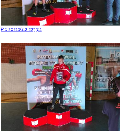
Pic 20210612 223311