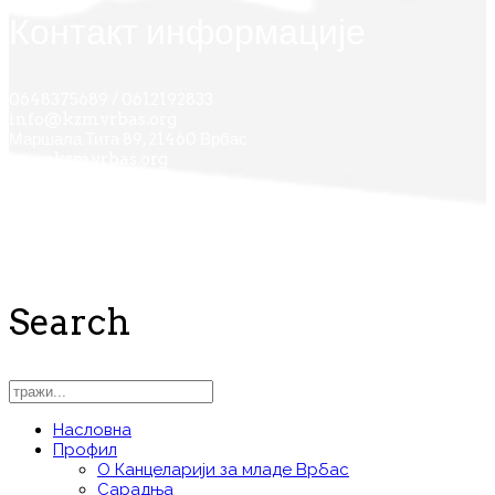
Контакт информације
0648375689 / 0612192833
info@kzmvrbas.org
Маршала Тита 89, 21460 Врбас
www.kzmvrbas.org
Search
Насловна
Профил
О Канцеларији за младе Врбас
Сарадња