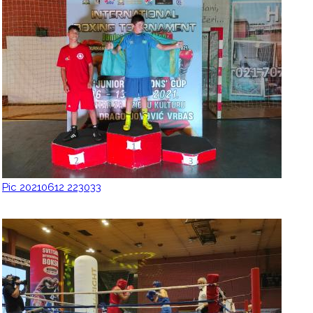
Pic 20210612 223033