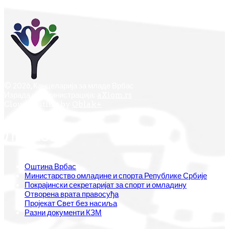
© 2026, Канцеларија за младе Врбас
Израда и администрација:
aXiom.rs
Cloud hosting by
Oblak+
Линкови
Оштина Врбас
Министарство омладине и спорта Републике Србије
Покрајински секретаријат за спорт и омладину
Отворена врата правосуђа
Пројекат Свет без насиља
Разни документи КЗМ