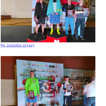
Pic 20210612 223423