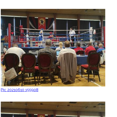
Pic 20210610 155908