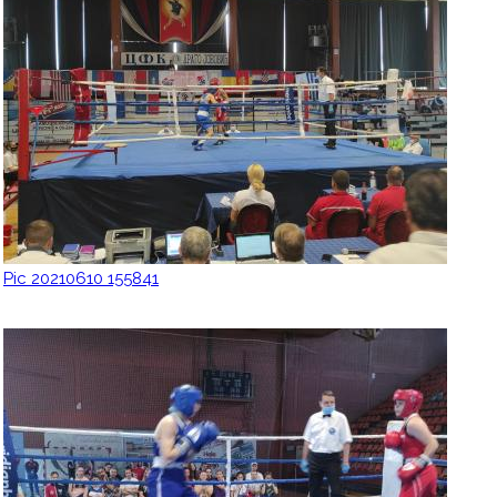
Pic 20210610 155841