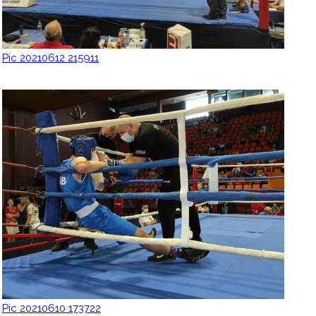
Pic 20210612 215911
Pic 20210610 173722