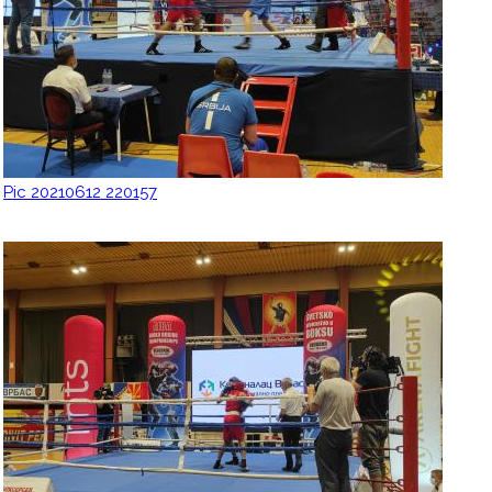
Pic 20210612 220157